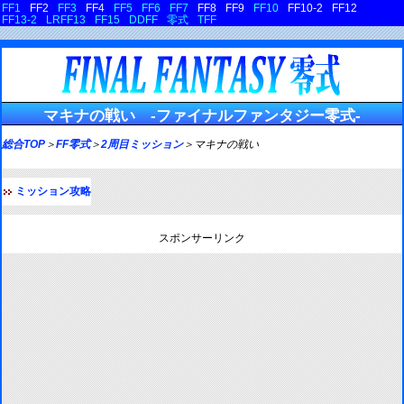
FF1
FF2
FF3
FF4
FF5
FF6
FF7
FF8
FF9
FF10
FF10-2
FF12
FF13-2
LRFF13
FF15
DDFF
零式
TFF
マキナの戦い -ファイナルファンタジー零式-
総合TOP
＞
FF零式
＞
2周目ミッション
＞マキナの戦い
ミッション攻略
スポンサーリンク