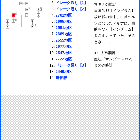
ドレーク通り【1】
マキナの戦い
ドレーク通り【2】
皇国帝都【イングラム】
2701地区
攻略戦の最中、白虎のル
2695地区
シとなったマキナは、目
2551地区
的もなく【イングラム】
2689地区
をさまよっていた。その
2655地区
とき……。
2677地区
2547地区
○クリア報酬
2722地区
魔法「サンダーBOM2」
ドレーク通り【3】
金の砂時計
2449地区
総督府