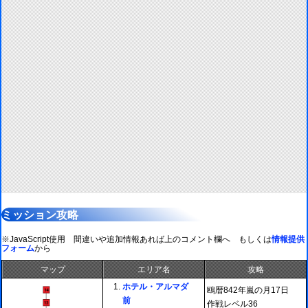
ミッション攻略
※JavaScript使用 間違いや追加情報あれば上のコメント欄へ もしくは
情報提供
フォーム
から
マップ
エリア名
攻略
ホテル・アルマダ
鴎暦842年嵐の月17日
前
作戦レベル36