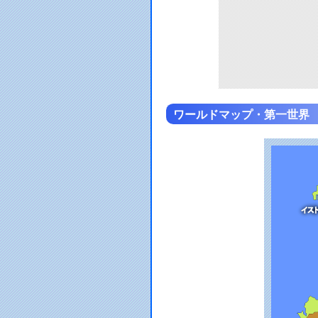
ワールドマップ・第一世界