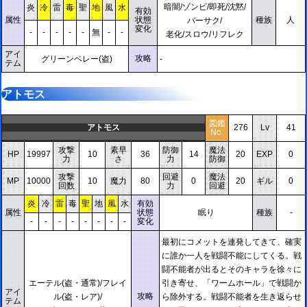
暗闇/ゾンビ/即死/沈黙/
炎
冷
雷
毒
聖
地
風
水
有効
属性
状態
種族
人
バーサク/
変化
-
-
-
-
-
無
-
-
老化/スロウ/リフレク
アイ
攻略
グリーンベレー(盗)
-
テム
アトモス
図鑑
アトモス
276
Lv
41
No.
攻撃
素早
防御
魔法
HP
19997
10
36
14
20
EXP
0
力
さ
力
防御
攻撃
回避
魔法
MP
10000
10
魔力
80
0
20
ギル
0
回数
力
回避
炎
冷
雷
毒
聖
地
風
水
有効
属性
状態
眠り
種族
-
-
-
-
-
-
-
-
-
変化
最初にコメットを連発してきて、確実
に誰か一人を戦闘不能にしてくる。戦
闘不能者が出るとそのキャラを徐々に
エーテル(盗・通常)/フレイ
引き寄せ、「ワームホール」で戦闘か
アイ
攻略
ル(盗・レア)/
ら除外する。戦闘不能者を生き返らせ
テム