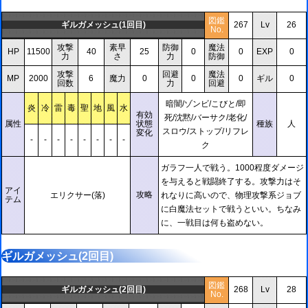
図鑑
ギルガメッシュ(1回目)
267
Lv
26
No.
攻撃
素早
防御
魔法
HP
11500
40
25
0
0
EXP
0
力
さ
力
防御
攻撃
回避
魔法
MP
2000
6
魔力
0
0
0
ギル
0
回数
力
回避
暗闇/ゾンビ/こびと/即
炎
冷
雷
毒
聖
地
風
水
有効
死/沈黙/バーサク/老化/
属性
状態
種族
人
スロウ/ストップ/リフレ
変化
-
-
-
-
-
-
-
-
ク
ガラフ一人で戦う。1000程度ダメージ
を与えると戦闘終了する。攻撃力はそ
アイ
攻略
エリクサー(落)
れなりに高いので、物理攻撃系ジョブ
テム
に白魔法セットで戦うといい。ちなみ
に、一戦目は何も盗めない。
ギルガメッシュ(2回目)
図鑑
ギルガメッシュ(2回目)
268
Lv
28
No.