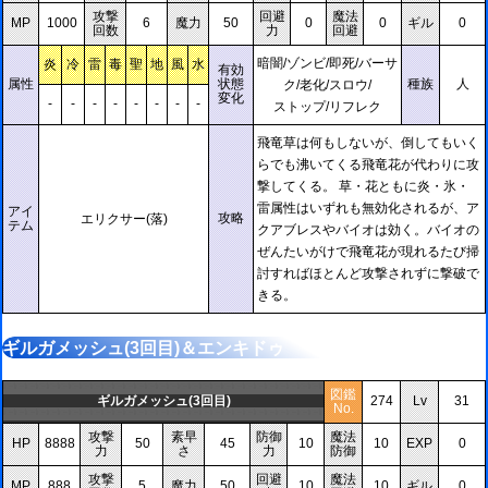
攻撃
回避
魔法
MP
1000
6
魔力
50
0
0
ギル
0
回数
力
回避
暗闇/ゾンビ/即死/バーサ
炎
冷
雷
毒
聖
地
風
水
有効
属性
状態
種族
人
ク/老化/スロウ/
変化
-
-
-
-
-
-
-
-
ストップ/リフレク
飛竜草は何もしないが、倒してもいく
らでも沸いてくる飛竜花が代わりに攻
撃してくる。 草・花ともに炎・氷・
雷属性はいずれも無効化されるが、ア
アイ
攻略
エリクサー(落)
テム
クアブレスやバイオは効く。バイオの
ぜんたいがけで飛竜花が現れるたび掃
討すればほとんど攻撃されずに撃破で
きる。
ギルガメッシュ(3回目)＆エンキドゥ
図鑑
ギルガメッシュ(3回目)
274
Lv
31
No.
攻撃
素早
防御
魔法
HP
8888
50
45
10
10
EXP
0
力
さ
力
防御
攻撃
回避
魔法
MP
888
5
魔力
50
10
10
ギル
0