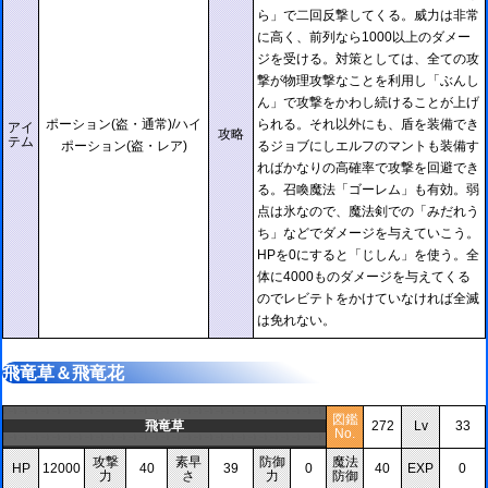
ら」で二回反撃してくる。威力は非常
に高く、前列なら1000以上のダメー
ジを受ける。対策としては、全ての攻
撃が物理攻撃なことを利用し「ぶんし
ん」で攻撃をかわし続けることが上げ
ポーション(盗・通常)/ハイ
られる。それ以外にも、盾を装備でき
アイ
攻略
テム
ポーション(盗・レア)
るジョブにしエルフのマントも装備す
ればかなりの高確率で攻撃を回避でき
る。召喚魔法「ゴーレム」も有効。弱
点は氷なので、魔法剣での「みだれう
ち」などでダメージを与えていこう。
HPを0にすると「じしん」を使う。全
体に4000ものダメージを与えてくる
のでレビテトをかけていなければ全滅
は免れない。
飛竜草＆飛竜花
図鑑
飛竜草
272
Lv
33
No.
攻撃
素早
防御
魔法
HP
12000
40
39
0
40
EXP
0
力
さ
力
防御