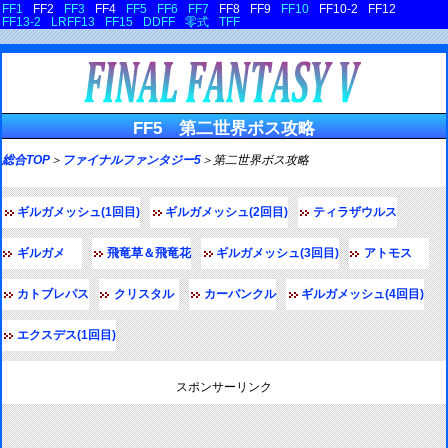
FF1
FF2
FF3
FF4
FF5
FF6
FF7
FF8
FF9
FF10
FF10-2
FF12
FF13-2
LRFF13
FF15
DDFF
零式
TFF
FF5 第二世界ボス攻略
総合TOP
＞
ファイナルファンタジー5
＞第二世界ボス攻略
ギルガメッシュ(1回目)
ギルガメッシュ(2回目)
ティラザウルス
ギルガメ
飛竜草＆飛竜花
ギルガメッシュ(3回目)
アトモス
カトブレパス
クリスタル
カーバンクル
ギルガメッシュ(4回目)
エクスデス(1回目)
スポンサーリンク