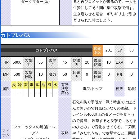
ダークマター(落)
ると再びコメットが来るので、一人を
生贄にしてその間に集中攻撃で倒す。
生き返らせる場合、ギリギリまで引き
寄せられた時にしよう。
カトブレパス
図鑑
カトブレパス
281
Lv
38
No.
攻撃
素早
防御
魔法
HP
5000
55
45
20
10
EXP
0
力
さ
力
防御
攻撃
回避
魔法
MP
500
10
魔力
50
0
0
ギル
0
回数
力
回避
炎
冷
雷
毒
聖
地
風
水
有効
属性
状態
毒/ストップ
種族
竜/獣
-
-
-
-
-
-
-
-
変化
石化を防ぐ手段が、戦う時点ではほと
んど無いので何気にかなりの強敵。 ド
レインも400以上のダメージを食らう
ので脅威。 攻撃すると反撃で「あくま
フェニックスの尾(盗・レ
のひとみ」で石化させてくる。二刀流
アイ
攻略
ア)/
や「みだれうち」で攻撃すると二回反
テム