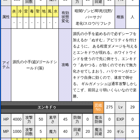
回数
力
回避
暗闇/ゾンビ/即死/沈黙/
炎
冷
雷
毒
聖
地
風
水
有効
属性
状態
種族
人
バーサク/
変化
-
-
-
-
-
-
-
-
老化/スロウ/リフレク
源氏の小手を盗めるので必ずシーフを
加えるか「ぬすむ」アビリティを付け
るように。 ある程度ダメージを与える
とエンキドウが現れる。ホワイトウイ
ンドを使うので先に倒そう。エンキド
源氏の小手(盗)/ゴールドシ
アイ
攻略
ウ「あやつる」が効くのでそれで無力
テム
ールド(落)
化させてしまおう。ハリケーンがエン
キドウ自身に効くので、速攻で倒せ
る。 ギルガメッシュは通常攻撃しかし
てこず、前回より弱いくらいなので楽
勝。
図鑑
エンキドゥ
275
Lv
29
No.
攻撃
素早
防御
魔法
HP
4000
50
45
0
0
EXP
0
力
さ
力
防御
攻撃
回避
魔法
MP
1000
5
魔力
40
20
20
ギル
0
回数
力
回避