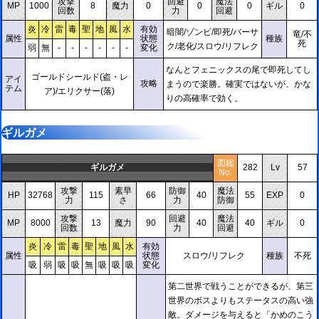
攻撃
回避
魔法
MP
1000
8
魔力
0
0
0
ギル
0
回数
力
回避
炎
冷
雷
毒
聖
地
風
水
有効
暗闇/ゾンビ/即死/バーサ
竜/不
属性
状態
種族
死
ク/老化/スロウ/リフレク
弱
無
-
-
-
-
-
-
変化
なんとフェニックスの尾で即死してし
ゴールドシールド(盗・レ
アイ
攻略
まうので楽勝。確実ではないが、かな
テム
ア)/エリクサー(落)
りの高確率で効く。
ギルガメ
図鑑
ギルガメ
282
Lv
57
No.
攻撃
素早
防御
魔法
HP
32768
115
66
40
55
EXP
0
力
さ
力
防御
攻撃
回避
魔法
MP
8000
13
魔力
90
40
40
ギル
0
回数
力
回避
炎
冷
雷
毒
聖
地
風
水
有効
属性
状態
スロウ/リフレク
種族
不死
吸
弱
吸
吸
無
吸
吸
吸
変化
第二世界で戦うことができるが、第三
世界のボスよりもステータスの高い強
敵。ダメージを与えると「かめのこう