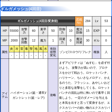
ギルガメッシュ(4回目)
図鑑
ギルガメッシュ(4回目/変身前)
284
Lv
53
No.
攻撃
素早
防御
魔法
HP
55000
60
50
10
15
EXP
0
力
さ
力
防御
攻撃
回避
魔法
MP
2000
12
魔力
1
0
30
ギル
0
回数
力
回避
炎
冷
雷
毒
聖
地
風
水
有効
属性
状態
ゾンビ/スロウ/リフレク
種族
人
-
-
-
-
-
-
-
-
変化
まずアビリティは「ぬすむ」を必ず付
けよう。 攻撃力が高いので、プロテ
スをかけて戦おう。ロケットパンチ、
ハリケーン、ちいさなメロディ、かえ
るのうた、フラッシュ、あやしいおど
りと多彩な攻撃をしてくる。ロケット
ハイポーション(盗・通常)/
パンチの混乱は特に怖いので素早く回
アイ
攻略
テム
ガントレット(盗・レア)
復しよう。 一定のダメージを与える
と本気を出すと言って変身するが、エ
クスカリバーの紛い物のエクスカリパ