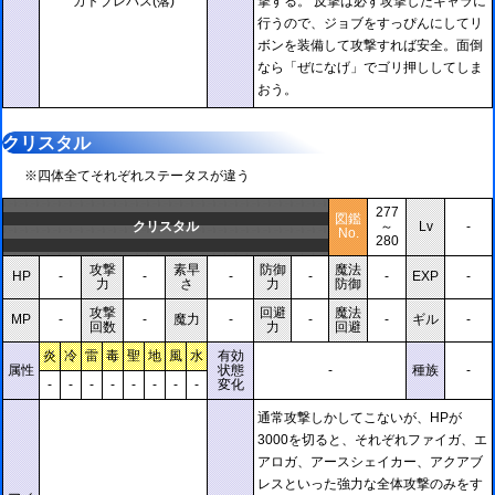
カトブレパス(落)
撃する。 反撃は必ず攻撃したキャラに
行うので、ジョブをすっぴんにしてリ
ボンを装備して攻撃すれば安全。面倒
なら「ぜになげ」でゴリ押ししてしま
おう。
クリスタル
※四体全てそれぞれステータスが違う
277
図鑑
クリスタル
～
Lv
-
No.
280
攻撃
素早
防御
魔法
HP
-
-
-
-
-
EXP
-
力
さ
力
防御
攻撃
回避
魔法
MP
-
-
魔力
-
-
-
ギル
-
回数
力
回避
炎
冷
雷
毒
聖
地
風
水
有効
属性
状態
-
種族
-
-
-
-
-
-
-
-
-
変化
通常攻撃しかしてこないが、HPが
3000を切ると、それぞれファイガ、エ
アロガ、アースシェイカー、アクアブ
レスといった強力な全体攻撃のみをす