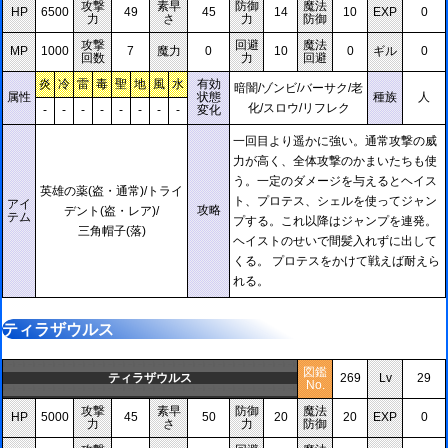
攻撃
素早
防御
魔法
HP
6500
49
45
14
10
EXP
0
力
さ
力
防御
攻撃
回避
魔法
MP
1000
7
魔力
0
10
0
ギル
0
回数
力
回避
炎
冷
雷
毒
聖
地
風
水
有効
暗闇/ゾンビ/バーサク/老
属性
状態
種族
人
化/スロウ/リフレク
-
-
-
-
-
-
-
-
変化
一回目より遥かに強い。通常攻撃の威
力が高く、全体攻撃のかまいたちも使
う。一定のダメージを与えるとヘイス
英雄の薬(盗・通常)/トライ
ト、プロテス、シェルを使ってジャン
アイ
攻略
デント(盗・レア)/
テム
プする。これ以降はジャンプを連発。
三角帽子(落)
ヘイストのせいで間髪入れずに出して
くる。 プロテスをかけて戦えば耐えら
れる。
ティラザウルス
図鑑
ティラザウルス
269
Lv
29
No.
攻撃
素早
防御
魔法
HP
5000
45
50
20
20
EXP
0
力
さ
力
防御