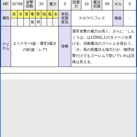
攻撃
回避
魔法
MP
32768
20
魔力
0
10
85
ギル
0
回数
力
回避
炎
冷
雷
毒
聖
地
風
水
有効
属性
状態
スロウ/リフレク
種族
-
-
-
-
無
弱
-
-
-
変化
通常攻撃の威力が高く、さらに「しん
くうは」は1200以上のダメージを受
エリクサー(盗・通常)/裁き
ける。召喚魔法のゴーレムを使おう。
アイ
攻略
テム
の杖(盗・レア)
「ガ」系の黒魔法も強力だが、物理攻
撃だけでもゴーレムで防いでいれば活
路は見える。