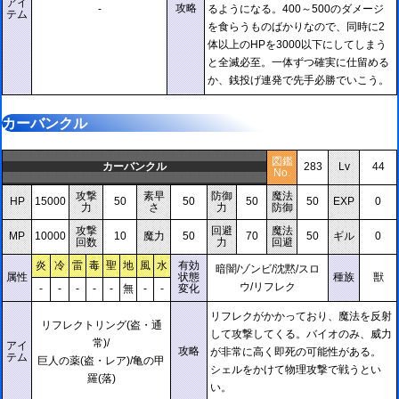
アイ
攻略
-
るようになる。400～500のダメージ
テム
を食らうものばかりなので、同時に2
体以上のHPを3000以下にしてしまう
と全滅必至。一体ずつ確実に仕留める
か、銭投げ連発で先手必勝でいこう。
カーバンクル
図鑑
カーバンクル
283
Lv
44
No.
攻撃
素早
防御
魔法
HP
15000
50
50
50
50
EXP
0
力
さ
力
防御
攻撃
回避
魔法
MP
10000
10
魔力
50
70
50
ギル
0
回数
力
回避
炎
冷
雷
毒
聖
地
風
水
有効
暗闇/ゾンビ/沈黙/スロ
属性
状態
種族
獣
ウ/リフレク
-
-
-
-
-
無
-
-
変化
リフレクがかかっており、魔法を反射
リフレクトリング(盗・通
して攻撃してくる。バイオのみ、威力
常)/
アイ
攻略
が非常に高く即死の可能性がある。
テム
巨人の薬(盗・レア)/亀の甲
シェルをかけて物理攻撃で戦うとい
羅(落)
い。