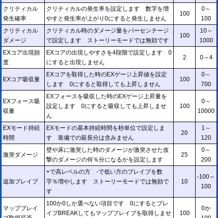
クリティカル
クリティカルの発生率を設定します 数字を増
0～
100
発生確率
やすと発生率が上がり0にすると発生しません
100
クリティカル
クリティカル時のダメージ量をパーセンテージ
10～
100
ダメージ
で設定します ストーリーモードでは無効です
1000
EXコア出現頻
EXコアの出現しやすさを4段階で設定します 0
2
0～4
度
にすると出現しません
EXコアを取得した時のEXゲージ上昇値を設定
0～
EXコア吸収量
100
します 0にすると取得しても上昇しません
700
EXフォースを吸収した時のEXゲージ上昇量を
EXフォース吸
0～
設定します 0にすると吸収しても上昇しませ
100
収量
10000
ん
EXモード持続
EXモードの基本持続時間を秒単位で設定しま
1～
20
時間
す 装備での延長分は含みません
120
壁や床に激突した時のダメージが激突させた攻
0～
激突ダメージ
25
撃のダメージの何％分になるかを設定します
200
+で高レベルの方 -で低い方のブレイブを数
-100～
追加ブレイブ
字％増やします ストーリーモードでは無効で
10
100
す
100か0しか選べない項目です 0にするとブレ
マップブレイ
0か
イブBREAKしてもマップブレイブを取得しませ
100