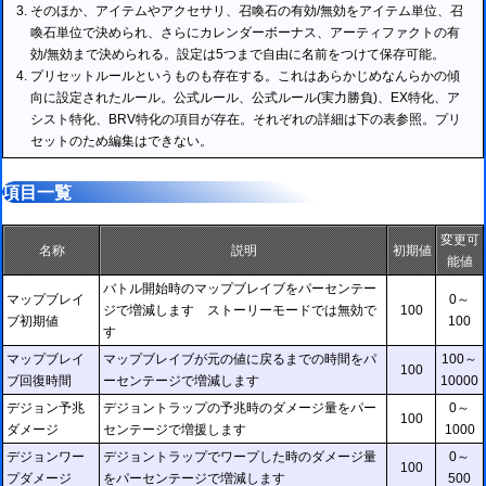
そのほか、アイテムやアクセサリ、召喚石の有効/無効をアイテム単位、召
喚石単位で決められ、さらにカレンダーボーナス、アーティファクトの有
効/無効まで決められる。設定は5つまで自由に名前をつけて保存可能。
プリセットルールというものも存在する。これはあらかじめなんらかの傾
向に設定されたルール。公式ルール、公式ルール(実力勝負)、EX特化、ア
シスト特化、BRV特化の項目が存在。それぞれの詳細は下の表参照。プリ
セットのため編集はできない。
項目一覧
変更可
名称
説明
初期値
能値
バトル開始時のマップブレイブをパーセンテー
マップブレイ
0～
ジで増減します ストーリーモードでは無効で
100
ブ初期値
100
す
マップブレイ
マップブレイブが元の値に戻るまでの時間をパ
100～
100
ブ回復時間
ーセンテージで増減します
10000
デジョン予兆
デジョントラップの予兆時のダメージ量をパー
0～
100
ダメージ
センテージで増援します
1000
デジョンワー
デジョントラップでワープした時のダメージ量
0～
100
プダメージ
をパーセンテージで増減します
500