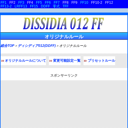
FF1
FF2
FF3
FF4
FF5
FF6
FF7
FF8
FF9
FF10
FF10-2
FF12
FF13-2
LRFF13
FF15
DDFF
零式
TFF
オリジナルルール
総合TOP
＞
ディシディア012(DDFF)
＞オリジナルルール
オリジナルルールについて
変更可能設定一覧
プリセットルール
スポンサーリンク