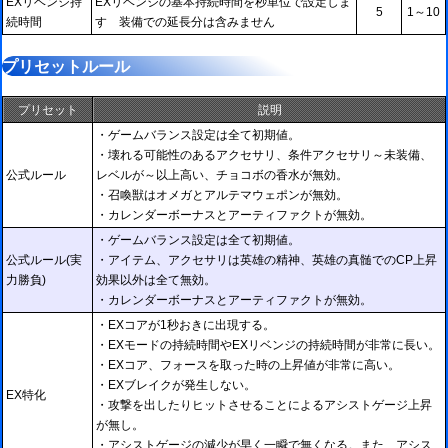
EXリベンジ持
EXリベンジの基本持続時間を秒単位で設定しま
5
1～10
続時間
す 装備での延長分は含みません
プリセットルール
プリセット
説明
・ゲームバランス設定は全て初期値。
・壊れる可能性のあるアクセサリ、条件アクセサリ～未装備、
公式ルール
レベルが～以上高い、チョコボの香水が無効。
・召喚獣はオメガとアルテマウェポンが無効。
・カレンダーボーナスとアーティファクトが無効。
・ゲームバランス設定は全て初期値。
公式ルール(実
・アイテム、アクセサリは英雄の精神、英雄の真髄でのCP上昇
力勝負)
効果以外は全て無効。
・カレンダーボーナスとアーティファクトが無効。
・EXコアが1秒おきに出現する。
・EXモードの持続時間やEXリベンジの持続時間が非常に長い。
・EXコア、フォースを取った時の上昇値が非常に高い。
・EXブレイクが発生しない。
EX特化
・攻撃を出したりヒットさせることによるアシストゲージ上昇
が無し。
・アシストゲージの減少が早く一瞬で無くなる。また、アシス