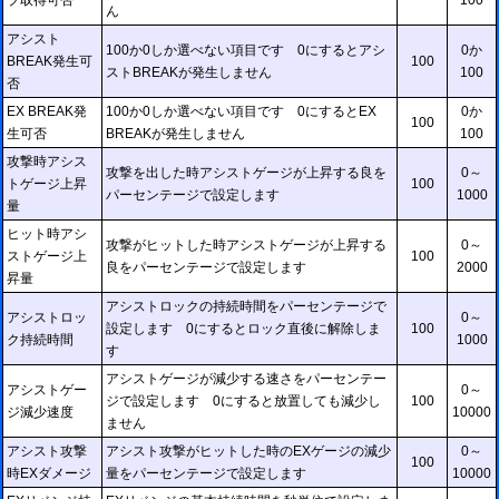
ブ取得可否
100
ん
アシスト
100か0しか選べない項目です 0にするとアシ
0か
BREAK発生可
100
ストBREAKが発生しません
100
否
EX BREAK発
100か0しか選べない項目です 0にするとEX
0か
100
生可否
BREAKが発生しません
100
攻撃時アシス
攻撃を出した時アシストゲージが上昇する良を
0～
トゲージ上昇
100
パーセンテージで設定します
1000
量
ヒット時アシ
攻撃がヒットした時アシストゲージが上昇する
0～
ストゲージ上
100
良をパーセンテージで設定します
2000
昇量
アシストロックの持続時間をパーセンテージで
アシストロッ
0～
設定します 0にするとロック直後に解除しま
100
ク持続時間
1000
す
アシストゲージが減少する速さをパーセンテー
アシストゲー
0～
ジで設定します 0にすると放置しても減少し
100
ジ減少速度
10000
ません
アシスト攻撃
アシスト攻撃がヒットした時のEXゲージの減少
0～
100
時EXダメージ
量をパーセンテージで設定します
10000